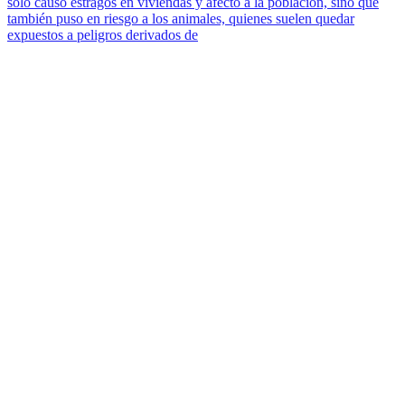
solo causó estragos en viviendas y afectó a la población, sino que
también puso en riesgo a los animales, quienes suelen quedar
expuestos a peligros derivados de