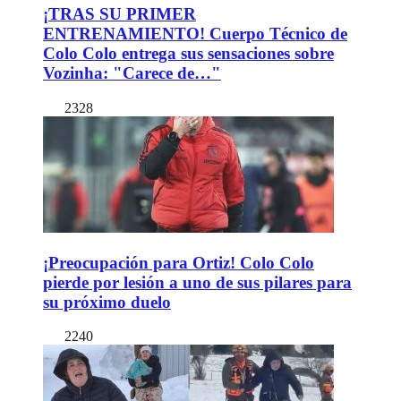
¡TRAS SU PRIMER
ENTRENAMIENTO! Cuerpo Técnico de
Colo Colo entrega sus sensaciones sobre
Vozinha: "Carece de…"
2328
¡Preocupación para Ortiz! Colo Colo
pierde por lesión a uno de sus pilares para
su próximo duelo
2240