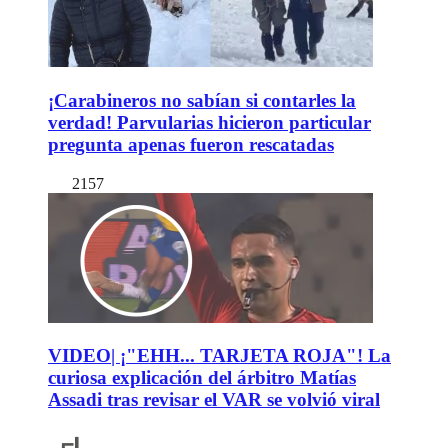
¡Carabineros no sabían si contarles la
verdad! Parvularias hicieron particular
pregunta apenas fueron rescatadas
2157
VIDEO| ¡"EHH... TARJETA ROJA"! La
curiosa explicación del árbitro Matías
Assadi tras revisar el VAR se volvió viral