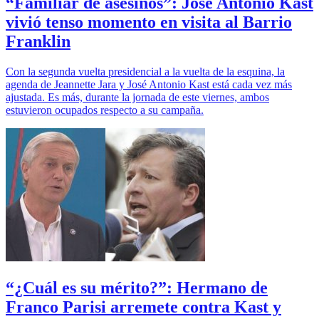
“Familiar de asesinos”: José Antonio Kast
vivió tenso momento en visita al Barrio
Franklin
Con la segunda vuelta presidencial a la vuelta de la esquina, la
agenda de Jeannette Jara y José Antonio Kast está cada vez más
ajustada. Es más, durante la jornada de este viernes, ambos
estuvieron ocupados respecto a su campaña.
“¿Cuál es su mérito?”: Hermano de
Franco Parisi arremete contra Kast y