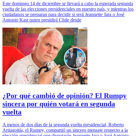
Este domingo 14 de diciembre se llevará a cabo la esperada segunda
vuelta de las elecciones presidenciales en nuestro país, y mientras los
ciudadanos se preparan para decidir si será Jeannette Jara o José
Antonio Kast quien presidirá Chile desde
¿Por qué cambió de opinión? El Rumpy
sincera por quién votará en segunda
vuelta
A menos de dos días de la segunda vuelta presidencial, Roberto
Artiagoitía, el Rumpy, compartió un sincero mensaje respecto a la
elección presidencial que disputarán Jeannette Jara y José Antonio