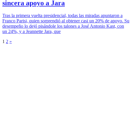
sincera apoyo a Jara
Tras la primera vuelta presidencial, todas las miradas apuntaron a
Franco Parisi, quien sorprendió al obtener casi un 20% de apoyo. Su
desempeño lo dejó pisándole los talones a José Antonio Kast, con
un 24%, y a Jeannette Jara, que
1
2
»