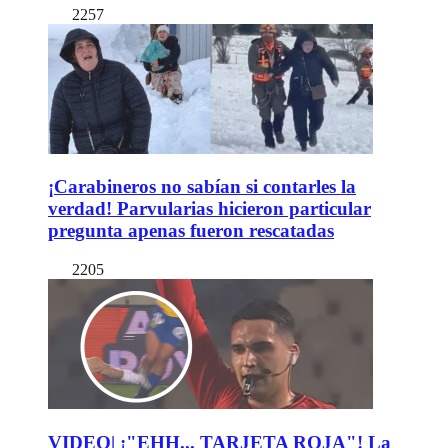
2257
¡Carabineros no sabían si contarles la
verdad! Parvularias hicieron particular
pregunta apenas fueron rescatadas
2205
VIDEO| ¡"EHH... TARJETA ROJA"! La