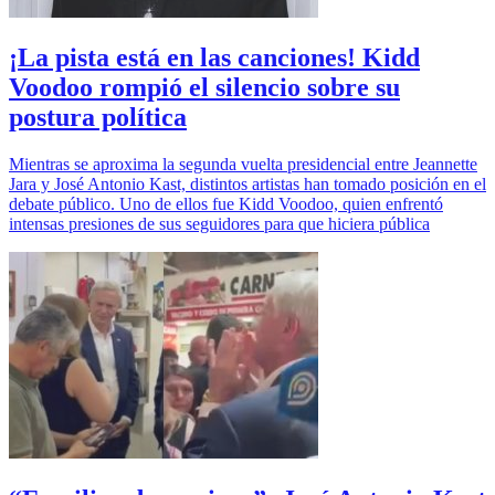
¡La pista está en las canciones! Kidd
Voodoo rompió el silencio sobre su
postura política
Mientras se aproxima la segunda vuelta presidencial entre Jeannette
Jara y José Antonio Kast, distintos artistas han tomado posición en el
debate público. Uno de ellos fue Kidd Voodoo, quien enfrentó
intensas presiones de sus seguidores para que hiciera pública