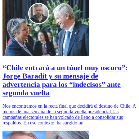
“Chile entrará a un túnel muy oscuro”:
Jorge Baradit y su mensaje de
advertencia para los “indecisos” ante
segunda vuelta
Nos encontramos en la recta final que decidirá el destino de Chile. A
menos de una semana de la segunda vuelta presidencial, las
campañas electorales se han volcado de lleno a consolidar sus
respaldos. En ese contexto, ha surgido un