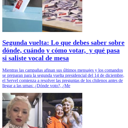
Segunda vuelta: Lo que debes saber sobre
dónde, cuándo y cómo votar, y qué pasa
si saliste vocal de mesa
Mientras las campañas afinan sus últimos mensajes y los comandos
se preparan para la segunda vuelta presidencial del 14 de diciembre,
el Servel comienza a resolver las preguntas de los chilenos antes de
llegar a las urnas: ¿Dónde voto?, ¿Me