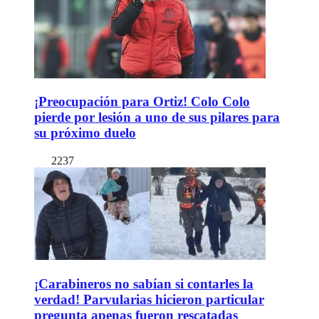
¡Preocupación para Ortiz! Colo Colo
pierde por lesión a uno de sus pilares para
su próximo duelo
2237
¡Carabineros no sabían si contarles la
verdad! Parvularias hicieron particular
pregunta apenas fueron rescatadas