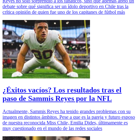
Reyes no solo sorprendió a los fanáticos, sino que además abrió un
debate sobre qué significa ser un ídolo deportivo en Chile tras la
crítica opinión de quien fue uno de los capitanes de fútbol más
¿Éxitos vacíos? Los resultados tras el
paso de Sammis Reyes por la NFL
Actualmente, Sammis Reyes ha tenido grandes problemas con su
imagen en distintos ámbitos. Pese a que es la pareja y futuro esposo
de nuestra reconocida Miss Chile, Emilia Dides, últimamente es
muy cuestionado en el mundo de las redes sociales