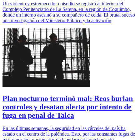
Un violento y estremecedor episodio se registró al interior del
Complejo Penitenciario de La Serena, en la región de Coquimbo,
donde un interno asesinó a su compañero de celda. El brutal suceso
una investigación del Ministerio Público y la activación
Plan nocturno terminó mal: Reos burlan
controles y desatan alerta por intento de
fuga en penal de Talca
En las últimas semanas, la seguridad en las cárceles del país ha
estado en el centro de la polémica. Esto, por las constantes fugas de
reos y por los funcionarios de Gendarmería que han sido