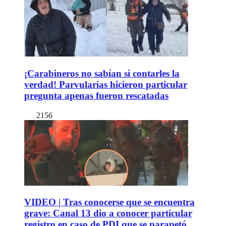
¡Carabineros no sabían si contarles la
verdad! Parvularias hicieron particular
pregunta apenas fueron rescatadas
2156
VIDEO | Tras conocerse que se encuentra
grave: Canal 13 dio a conocer particular
registro en caso de PDI que se parapetó