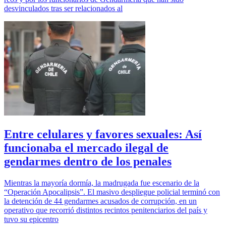
desvinculados tras ser relacionados al
Entre celulares y favores sexuales: Así
funcionaba el mercado ilegal de
gendarmes dentro de los penales
Mientras la mayoría dormía, la madrugada fue escenario de la
“Operación Apocalipsis”. El masivo despliegue policial terminó con
la detención de 44 gendarmes acusados de corrupción, en un
operativo que recorrió distintos recintos penitenciarios del país y
tuvo su epicentro