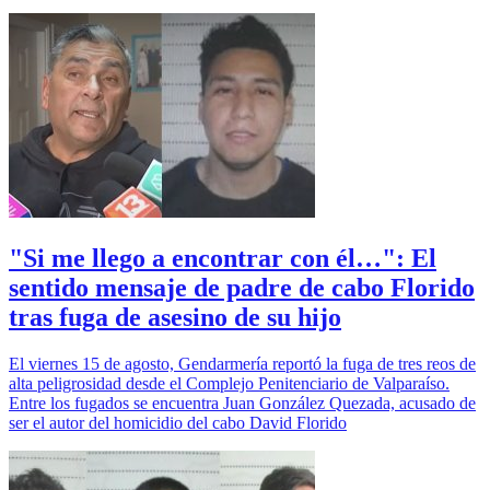
"Si me llego a encontrar con él…": El
sentido mensaje de padre de cabo Florido
tras fuga de asesino de su hijo
El viernes 15 de agosto, Gendarmería reportó la fuga de tres reos de
alta peligrosidad desde el Complejo Penitenciario de Valparaíso.
Entre los fugados se encuentra Juan González Quezada, acusado de
ser el autor del homicidio del cabo David Florido