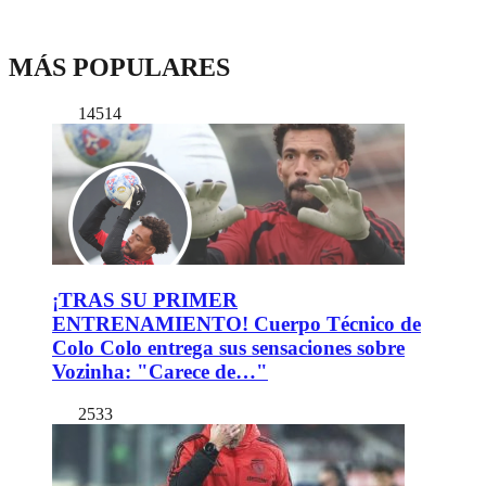
MÁS POPULARES
14514
¡TRAS SU PRIMER
ENTRENAMIENTO! Cuerpo Técnico de
Colo Colo entrega sus sensaciones sobre
Vozinha: "Carece de…"
2533