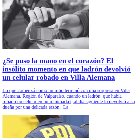
¿Se puso la mano en el corazón? El
insólito momento en que ladrón devolvió
un celular robado en Villa Alemana
Lo que comenzó como un robo terminó con una sorpresa en Villa
Alemana, Región de Valparaíso, cuando un ladrón, que había
robado un celular en un minimarket, al día siguiente lo devolvió a su
dueña por una delicada razón. La