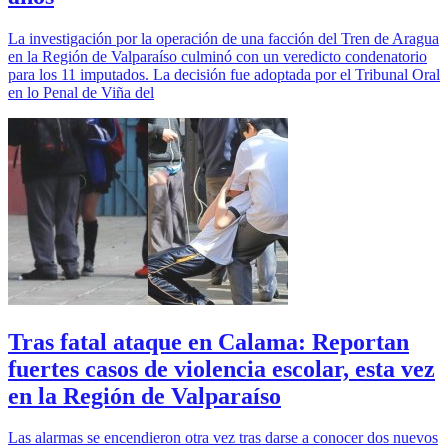
La investigación por la operación de una facción del Tren de Aragua
en la Región de Valparaíso culminó con un veredicto condenatorio
para los 11 imputados. La decisión fue adoptada por el Tribunal Oral
en lo Penal de Viña del
Tras fatal ataque en Calama: Reportan
fuertes casos de violencia escolar, esta vez
en la Región de Valparaíso
Las alarmas se encendieron otra vez tras darse a conocer dos nuevos