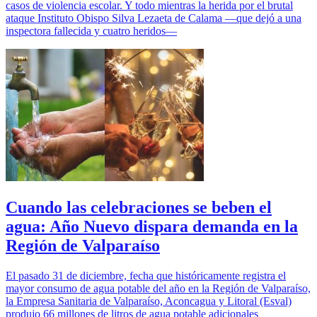
casos de violencia escolar. Y todo mientras la herida por el brutal
ataque Instituto Obispo Silva Lezaeta de Calama —que dejó a una
inspectora fallecida y cuatro heridos—
Cuando las celebraciones se beben el
agua: Año Nuevo dispara demanda en la
Región de Valparaíso
El pasado 31 de diciembre, fecha que históricamente registra el
mayor consumo de agua potable del año en la Región de Valparaíso,
la Empresa Sanitaria de Valparaíso, Aconcagua y Litoral (Esval)
produjo 66 millones de litros de agua potable adicionales