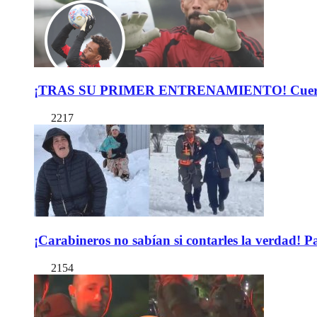
¡TRAS SU PRIMER ENTRENAMIENTO! Cuerpo Téc
2217
¡Carabineros no sabían si contarles la verdad! P
2154