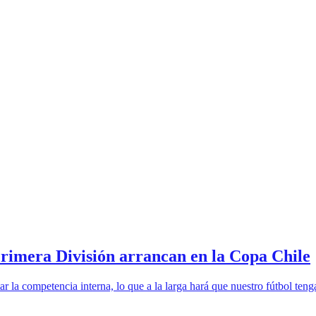
era División arrancan en la Copa Chile
r la competencia interna, lo que a la larga hará que nuestro fútbol ten