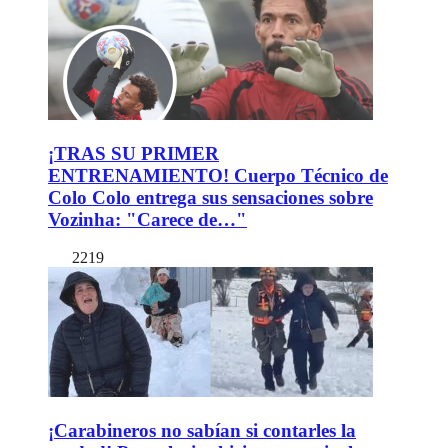
¡TRAS SU PRIMER
ENTRENAMIENTO! Cuerpo Técnico de
Colo Colo entrega sus sensaciones sobre
Vozinha: "Carece de…"
2219
¡Carabineros no sabían si contarles la