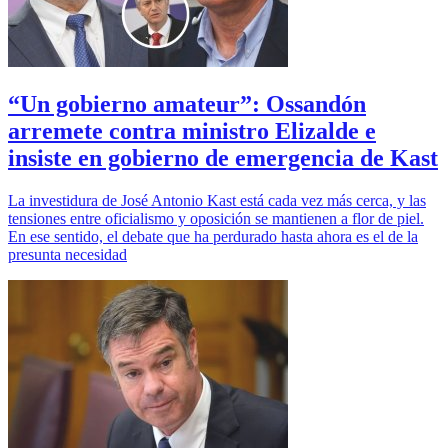
“Un gobierno amateur”: Ossandón
arremete contra ministro Elizalde e
insiste en gobierno de emergencia de Kast
La investidura de José Antonio Kast está cada vez más cerca, y las
tensiones entre oficialismo y oposición se mantienen a flor de piel.
En ese sentido, el debate que ha perdurado hasta ahora es el de la
presunta necesidad