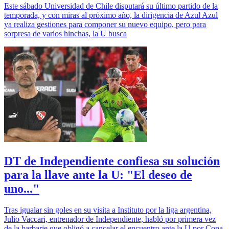
Este sábado Universidad de Chile disputará su último partido de la
temporada, y con miras al próximo año, la dirigencia de Azul Azul
ya realiza gestiones para componer su nuevo equipo, pero para
sorpresa de varios hinchas, la U busca
DT de Independiente confiesa su solución
para la llave ante la U: "El deseo de
uno..."
Tras igualar sin goles en su visita a Instituto por la liga argentina,
Julio Vaccari, entrenador de Independiente, habló por primera vez
de la barbarie que obligó a cancelar el encuentro ante la U por Copa