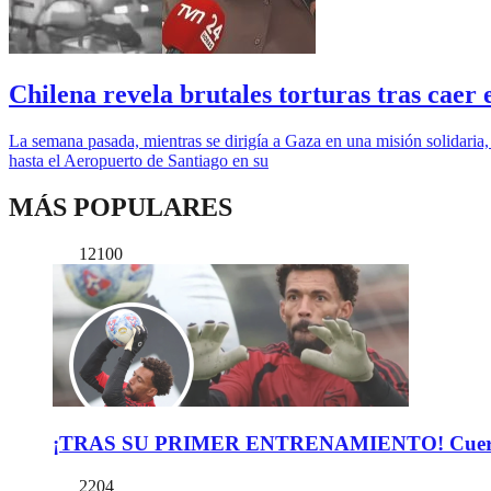
Chilena revela brutales torturas tras cae
La semana pasada, mientras se dirigía a Gaza en una misión solidaria
hasta el Aeropuerto de Santiago en su
MÁS POPULARES
12100
¡TRAS SU PRIMER ENTRENAMIENTO! Cuerpo Téc
2204