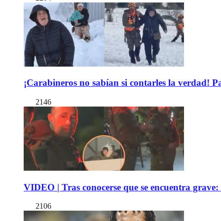
¡Carabineros no sabían si contarles la verdad! P
2146
VIDEO | Tras conocerse que se encuentra grave: 
2106