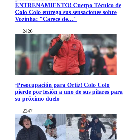
ENTRENAMIENTO! Cuerpo Técnico de
Colo Colo entrega sus sensaciones sobre
Vozinha: "Carece de…"
2426
¡Preocupación para Ortiz! Colo Colo
pierde por lesión a uno de sus pilares para
su próximo duelo
2247