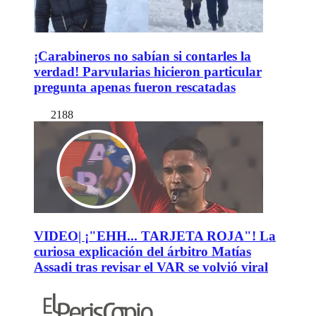
¡Carabineros no sabían si contarles la
verdad! Parvularias hicieron particular
pregunta apenas fueron rescatadas
2188
VIDEO| ¡"EHH... TARJETA ROJA"! La
curiosa explicación del árbitro Matías
Assadi tras revisar el VAR se volvió viral