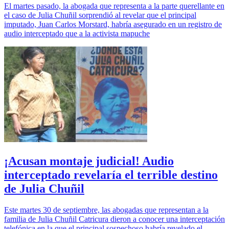
El martes pasado, la abogada que representa a la parte querellante en
el caso de Julia Chuñil sorprendió al revelar que el principal
imputado, Juan Carlos Morstard, habría asegurado en un registro de
audio interceptado que a la activista mapuche
¡Acusan montaje judicial! Audio
interceptado revelaría el terrible destino
de Julia Chuñil
Este martes 30 de septiembre, las abogadas que representan a la
familia de Julia Chuñil Catricura dieron a conocer una interceptación
telefónica en la que el principal sospechoso habría revelado el