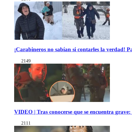
¡Carabineros no sabían si contarles la verdad! P
2149
VIDEO | Tras conocerse que se encuentra grave: 
2111