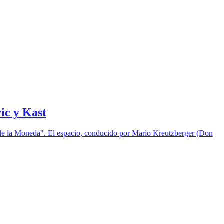
ic y Kast
s de la Moneda". El espacio, conducido por Mario Kreutzberger (Don