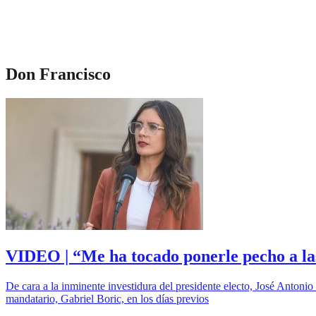
Don Francisco
VIDEO | “Me ha tocado ponerle pecho a las
De cara a la inminente investidura del presidente electo, José Antonio
mandatario, Gabriel Boric, en los días previos