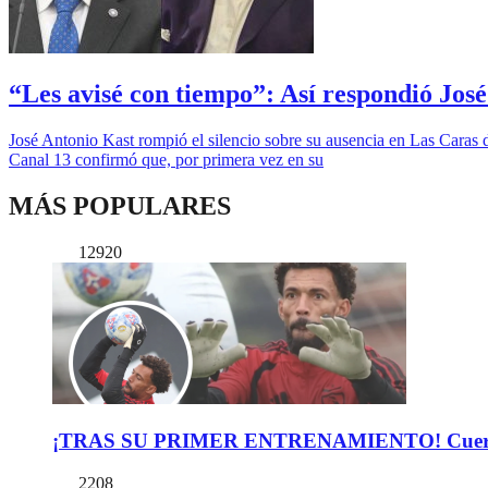
“Les avisé con tiempo”: Así respondió Jos
José Antonio Kast rompió el silencio sobre su ausencia en Las Cara
Canal 13 confirmó que, por primera vez en su
MÁS POPULARES
12920
¡TRAS SU PRIMER ENTRENAMIENTO! Cuerpo Téc
2208