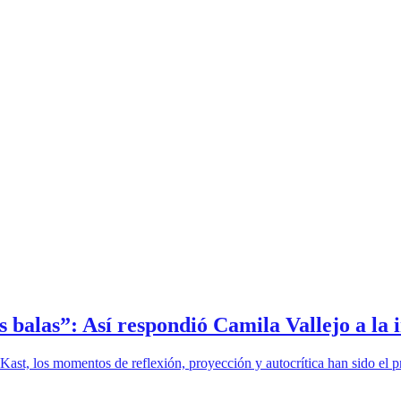
 balas”: Así respondió Camila Vallejo a l
 Kast, los momentos de reflexión, proyección y autocrítica han sido el p