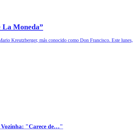
de La Moneda”
 Mario Kreutzberger, más conocido como Don Francisco. Este lunes,
 Vozinha: "Carece de…"