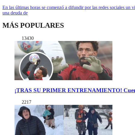
En las últimas horas se comenzó a difundir por las redes sociales un 
una deuda de
MÁS POPULARES
13430
¡TRAS SU PRIMER ENTRENAMIENTO! Cuerpo Téc
2217