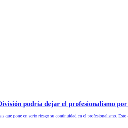
División podría dejar el profesionalismo po
isis que pone en serio riesgo su continuidad en el profesionalismo. Est