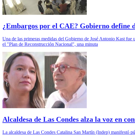
¿Embargos por el CAE? Gobierno define de
Una de las primeras medidas del Gobierno de José Antonio Kast fue un
el "Plan de Reconstrucción Nacional", una minuta
Alcaldesa de Las Condes alza la voz en co
La alcaldesa de Las Condes Catalina San Martín (Indep) manifestó púb