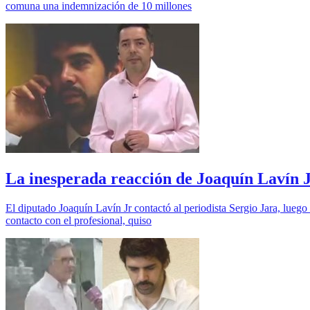
comuna una indemnización de 10 millones
La inesperada reacción de Joaquín Lavín J
El diputado Joaquín Lavín Jr contactó al periodista Sergio Jara, lueg
contacto con el profesional, quiso