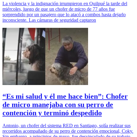
La violencia y la indignación irrumpieron en Quilpué la tarde del
miércoles, luego de que un chofer de micro de 77 años fue
sorprendido por un pasajero que lo atacó a combos hasta dejarlo
inconsciente. Las cámaras de seguridad captaron
“Es mi salud y él me hace bien”: Chofer
de micro manejaba con su perro de
contención y terminó despedido
Antonio, un chofer del sistema RED en Santiago, solía realizar sus
recorridos acompañado de su perro de contención emocional, Coky.
Sin embargo, a principios de mayo, fue desvinculado de su trabajo,