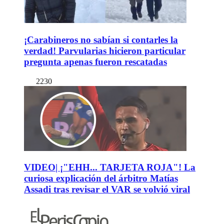
¡Carabineros no sabían si contarles la
verdad! Parvularias hicieron particular
pregunta apenas fueron rescatadas
2230
VIDEO| ¡"EHH... TARJETA ROJA"! La
curiosa explicación del árbitro Matías
Assadi tras revisar el VAR se volvió viral