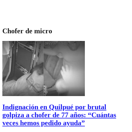
Chofer de micro
Indignación en Quilpué por brutal
golpiza a chofer de 77 años: “Cuántas
veces hemos pedido ayuda”