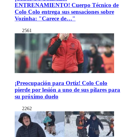
ENTRENAMIENTO! Cuerpo Técnico de
Colo Colo entrega sus sensaciones sobre
Vozinha: "Carece de…"
2561
¡Preocupación para Ortiz! Colo Colo
pierde por lesión a uno de sus pilares para
su próximo duelo
2262