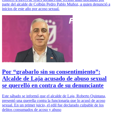
parte del alcalde de Colbún Pedro Pablo Muñoz, a quien denunció a
inicios de este año por acoso sexual.
Por “grabarlo sin su consentimiento”:
Alcalde de Laja acusado de abuso sexual
se querelló en contra de su denunciante
Este sábado se informó que el alcalde de Laja, Roberto Quintana,
presentó una querella contra la funcionaria que lo acusó de acoso
sexual. En un primer juicio, el edil fue declarado culpable de los
delitos consumados de acoso y abuso