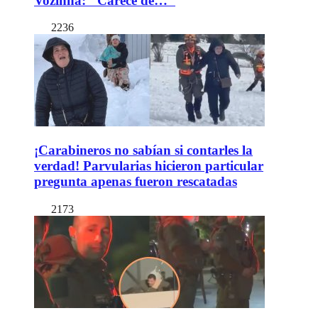
Vozinha: "Carece de…"
2236
¡Carabineros no sabían si contarles la
verdad! Parvularias hicieron particular
pregunta apenas fueron rescatadas
2173