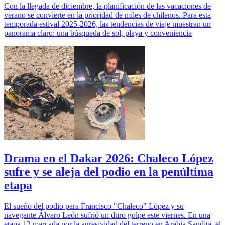
Con la llegada de diciembre, la planificación de las vacaciones de
verano se convierte en la prioridad de miles de chilenos. Para esta
temporada estival 2025-2026, las tendencias de viaje muestran un
panorama claro: una búsqueda de sol, playa y conveniencia
Drama en el Dakar 2026: Chaleco López
sufre y se aleja del podio en la penúltima
etapa
El sueño del podio para Francisco "Chaleco" López y su
navegante Álvaro León sufrió un duro golpe este viernes. En una
etapa 12 marcada por la agresividad del terreno en Arabia Saudita, el