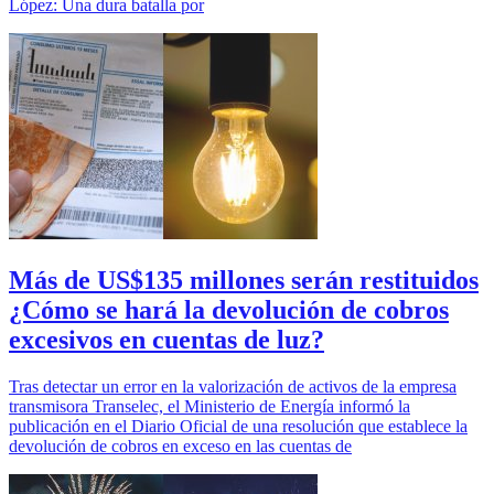
López: Una dura batalla por
Más de US$135 millones serán restituidos
¿Cómo se hará la devolución de cobros
excesivos en cuentas de luz?
Tras detectar un error en la valorización de activos de la empresa
transmisora Transelec, el Ministerio de Energía informó la
publicación en el Diario Oficial de una resolución que establece la
devolución de cobros en exceso en las cuentas de