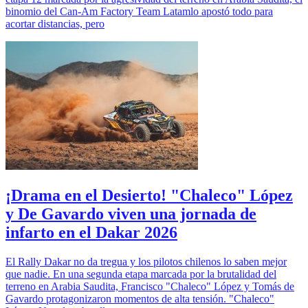
binomio del Can-Am Factory Team Latamlo apostó todo para
acortar distancias, pero
¡Drama en el Desierto! "Chaleco" López
y De Gavardo viven una jornada de
infarto en el Dakar 2026
El Rally Dakar no da tregua y los pilotos chilenos lo saben mejor
que nadie. En una segunda etapa marcada por la brutalidad del
terreno en Arabia Saudita, Francisco "Chaleco" López y Tomás de
Gavardo protagonizaron momentos de alta tensión. "Chaleco"