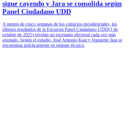
sigue cayendo y Jara se consolida según
Panel Ciudadano UDD
A menos de cinco semanas de los comicios presidenciales, los
últimos resultados de la Encuesta Panel Ciudadano UDD(3 de
octubre de 2025) revelan un escenario electoral cada vez más
ajustado. Según el estudio, José Antonio Kast y Jeannette Jara se
encuentran prácticamente en empate técnico,