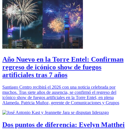
Año Nuevo en la Torre Entel: Confirman
regreso de icónico show de fuegos
artificiales tras 7 años
Santiago Centro recibirá el 2026 con una noticia celebrada por
muchos. Tras siete años de ausencia, se confirmó el regreso del
icónico show de fuegos artificiales en la Torre Entel, en plena
Alameda. Patricia Muñoz, gerente de Comunicaciones y Grupos
Dos puntos de diferencia: Evelyn Matthei