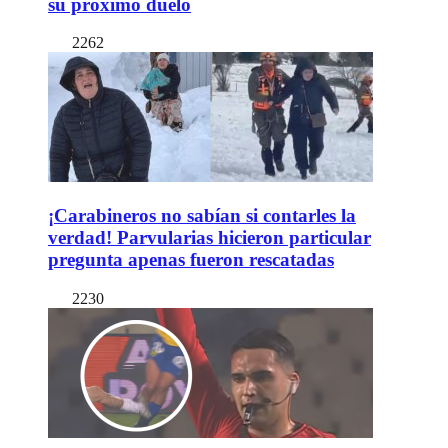
su próximo duelo
2262
¡Carabineros no sabían si contarles la
verdad! Parvularias hicieron particular
pregunta apenas fueron rescatadas
2230