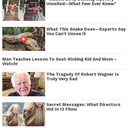
Unveiled—What Few Ever Knew"
What This Snake Does—Experts Say
You Can't Unsee It
Man Teaches Lesson To Seat-Kicking Kid And Mom –
Watch!
The Tragedy Of Robert Wagner Is
Truly Very Sad
Secret Messages: What Directors
Hid In 12 Films