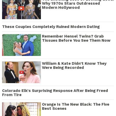
Why 1970s Stars Outdressed
Modern Hollywood
These Couples Completely Ruined Modern Dating
Remember Hensel Twins? Grab
Tissues Before You See Them Now
William & Kate Didn't Know They
Were Being Recorded
Colorado Elk's Surprising Response After Being Freed
From Tire
Orange Is The New Black: The Five
Best Scenes