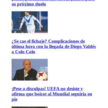
su próximo duelo
¿Se cae el fichaje? Complicaciones de
última hora con la llegada de Diego Valdés
a Colo Colo
¡Pese a disculpas! UEFA no desiste y
afirma que boicot al Mundial seguiría en
pie