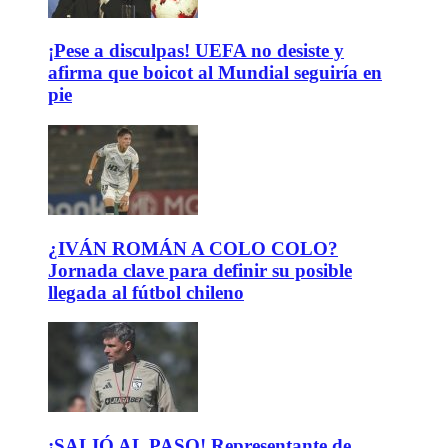
¡Pese a disculpas! UEFA no desiste y
afirma que boicot al Mundial seguiría en
pie
¿IVÁN ROMÁN A COLO COLO?
Jornada clave para definir su posible
llegada al fútbol chileno
¡SALIÓ AL PASO! Representante de