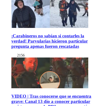
¡Carabineros no sabían si contarles la
verdad! Parvularias hicieron particular
pregunta apenas fueron rescatadas
2156
VIDEO | Tras conocerse que se encuentra
grave: Canal 13 dio a conocer particular