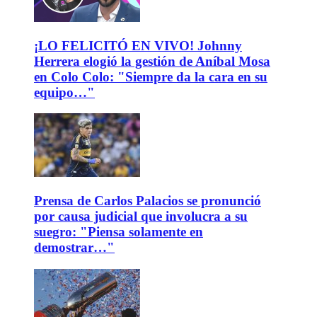
¡LO FELICITÓ EN VIVO! Johnny
Herrera elogió la gestión de Aníbal Mosa
en Colo Colo: "Siempre da la cara en su
equipo…"
Prensa de Carlos Palacios se pronunció
por causa judicial que involucra a su
suegro: "Piensa solamente en
demostrar…"