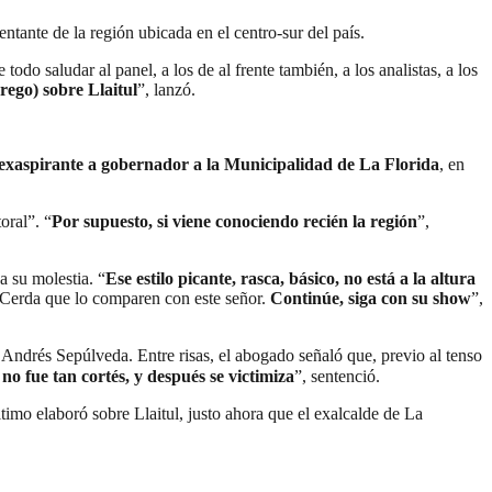
tante de la región ubicada en el centro-sur del país.
do saludar al panel, a los de al frente también, a los analistas, a los
rego) sobre Llaitul
”, lanzó.
 exaspirante a gobernador a la Municipalidad de La Florida
, en
oral”. “
Por supuesto, si viene conociendo recién la región
”,
a su molestia. “
Ese estilo picante, rasca, básico, no está a la altura
e Cerda que lo comparen con este señor.
Continúe, siga con su show
”,
o Andrés Sepúlveda. Entre risas, el abogado señaló que, previo al tenso
no fue tan cortés, y después se victimiza
”, sentenció.
ltimo elaboró sobre Llaitul, justo ahora que el exalcalde de La