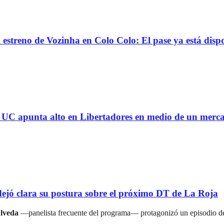
reno de Vozinha en Colo Colo: El pase ya está dispo
 la UC apunta alto en Libertadores en medio de un mer
ejó clara su postura sobre el próximo DT de La Roja
lveda
—panelista frecuente del programa— protagonizó un episodio de a