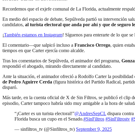
Recordemos que el exjefe comunal de La Florida, actualmente respal
En medio del espacio de debate, Sepúlveda partió su intervención saluda
candidatos,
al turista electoral que anda por ahí y que de seguro 
¡
También estamos en Instagram
! Síguenos para enterarte de lo que s
El comentario—que salpicó incluso a
Francisco Orrego
, quien estab
tiempos en que Carter ejercía como alcalde.
Tras los comentarios de Sepúlveda, el animador del programa,
Gonzal
respondió el abogado, mirando directamente al candidato.
Ante la situación, el animador ofreció a Rodolfo Carter la posibilidad 
de Pedro Aguirre Cerda
(figura histórica del Partido Radical, part
disparó.
Más tarde, en la cuenta oficial de X de Sin Filtros, se publicó el cli
episodio, Carter tampoco habría sido muy amigable a la hora de salud
“¡Carter es un turista electoral!”
@AndresSepCL
dispara contra
Florida busca un cupo en el Senado.
#SinFiltros
#SinFiltrostv
#S
— sinfiltros_tv (@Sinfiltros_tv)
September 9, 2025