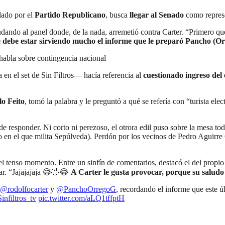
dado por el
Partido Republicano
, busca
llegar al Senado
como represen
ndo al panel donde, de la nada, arremetió contra Carter. “Primero que to
le debe estar sirviendo mucho el informe que le preparó Pancho (Or
e habla sobre contingencia nacional
a en el set de Sin Filtros— hacía referencia al
cuestionado ingreso del
o Feito
, tomó la palabra y le preguntó a qué se refería con “turista elect
de responder. Ni corto ni perezoso, el otrora edil puso sobre la mesa tod
ido en el que milita Sepúlveda). Perdón por los vecinos de Pedro Aguirr
p del tenso momento. Entre un sinfín de comentarios, destacó el del propi
ar. “Jajajajaja 😅🤣😂
A Carter le gusta provocar, porque su saludo 
@rodolfocarter
y
@PanchoOrregoG
, recordando el informe que este ú
infiltros_tv
pic.twitter.com/aLQ1tffptH