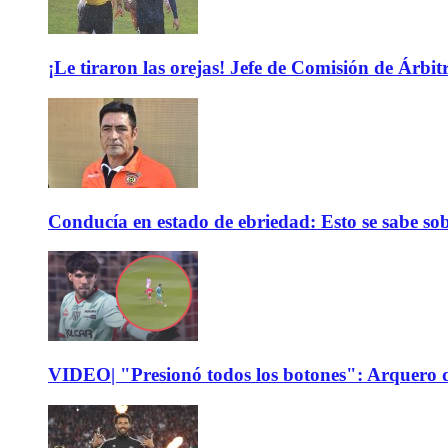
¡Le tiraron las orejas! Jefe de Comisión de Árbi
Conducía en estado de ebriedad: Esto se sabe sob
VIDEO| "Presionó todos los botones": Arquero d