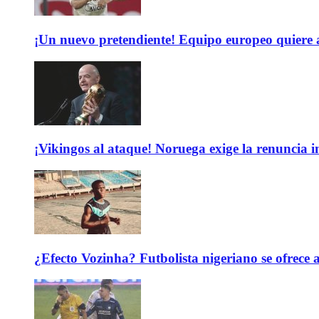
¡Un nuevo pretendiente! Equipo europeo quiere
¡Vikingos al ataque! Noruega exige la renuncia 
¿Efecto Vozinha? Futbolista nigeriano se ofrec