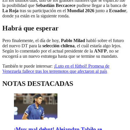
En los últimos días, uno de los grandes rumores que se esparció fue
la posibilidad que
Sebastián Beccacece
pudiese llegar a la banca de
La Roja
tras su participación en el
Mundial 2026
junto a
Ecuador
,
donde ya están en la siguiente ronda.
Habrá que esperar
Pero finalemente, el día de hoy,
Pablo Milad
habló sobre el futuro
del nuevo DT para la
selección chilena
, el cuál estaría algo lejos.
Según lo comentado por el actual presidente de la
ANFP
, no se
escogerá a un nuevo estratega hasta que se termine su mandato.
También te puede interesar:
¡Luto en el fútbol! Promesa de
Venezuela fallece tras los terremotos que afectaron al país
NOTAS DESTACADAS
¡Muy mal debut! Alejandro Tabilo se