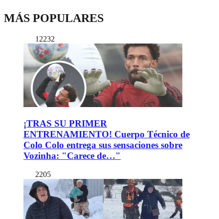
MÁS POPULARES
12232
¡TRAS SU PRIMER
ENTRENAMIENTO! Cuerpo Técnico de
Colo Colo entrega sus sensaciones sobre
Vozinha: "Carece de…"
2205