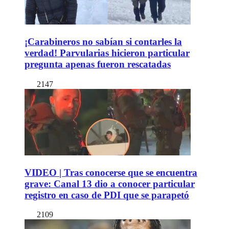
¡Carabineros no sabían si contarles la
verdad! Parvularias hicieron particular
pregunta apenas fueron rescatadas
2147
VIDEO | Tras conocerse que se encuentra
grave: Canal 13 dio a conocer particular
registro en caso de PDI que se parapetó
2109