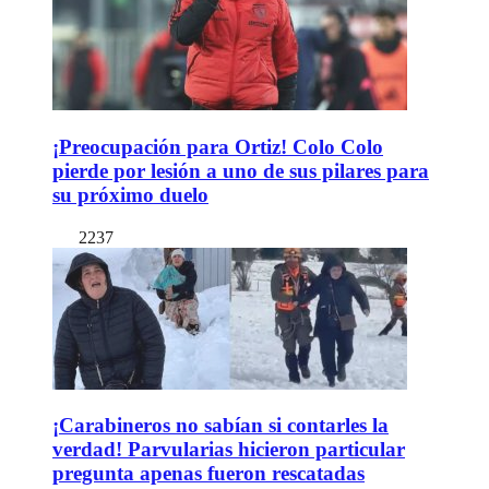
¡Preocupación para Ortiz! Colo Colo
pierde por lesión a uno de sus pilares para
su próximo duelo
2237
¡Carabineros no sabían si contarles la
verdad! Parvularias hicieron particular
pregunta apenas fueron rescatadas