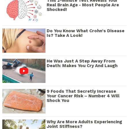
This 2-Minute Test Reveals Your
Real Brain Age - Most People Are
Shocked!
Do You Know What Crohn's Disease
Is? Take A Look!
He Was Just A Step Away From
Death: Makes You Cry And Laugh
9 Foods That Secretly Increase
Your Cancer Risk – Number 4 Will
Shock You
Why Are More Adults Experiencing
Joint Stiffness?