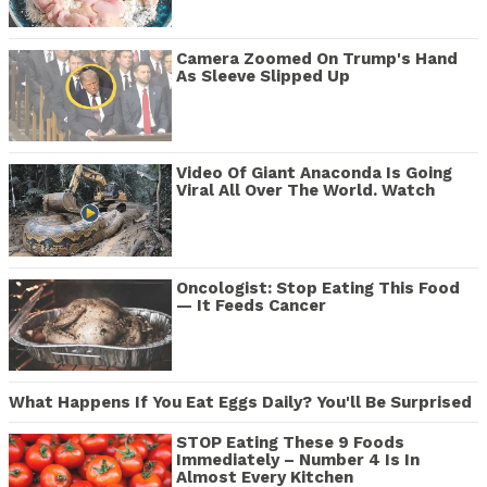
Camera Zoomed On Trump's Hand
As Sleeve Slipped Up
Video Of Giant Anaconda Is Going
Viral All Over The World. Watch
Oncologist: Stop Eating This Food
— It Feeds Cancer
What Happens If You Eat Eggs Daily? You'll Be Surprised
STOP Eating These 9 Foods
Immediately – Number 4 Is In
Almost Every Kitchen