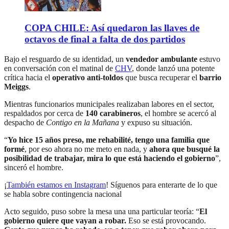
COPA CHILE: Así quedaron las llaves de
octavos de final a falta de dos partidos
Bajo el resguardo de su identidad, un
vendedor ambulante
estuvo
en conversación con el matinal de
CHV
, donde lanzó una potente
crítica hacia el
operativo anti-toldos
que busca recuperar el
barrio
Meiggs
.
Mientras funcionarios municipales realizaban labores en el sector,
respaldados por cerca de
140 carabineros
, el hombre se acercó al
despacho de
Contigo en la Mañana
y expuso su situación.
“
Yo hice 15 años preso, me rehabilité, tengo una familia que
formé
, por eso ahora no me meto en nada, y
ahora que busqué la
posibilidad de trabajar, mira lo que está haciendo el gobierno
”,
sinceró el hombre.
¡
También estamos en Instagram
! Síguenos para enterarte de lo que
se habla sobre contingencia nacional
Acto seguido, puso sobre la mesa una una particular teoría: “
El
gobierno quiere que vayan a robar.
Eso se está provocando.