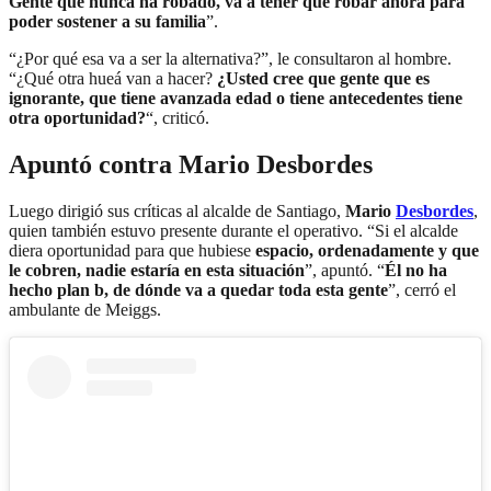
Gente que nunca ha robado, va a tener que robar ahora para
poder sostener a su familia
”.
“¿Por qué esa va a ser la alternativa?”, le consultaron al hombre.
“¿Qué otra hueá van a hacer?
¿Usted cree que gente que es
ignorante, que tiene avanzada edad o tiene antecedentes tiene
otra oportunidad?
“, criticó.
Apuntó contra Mario Desbordes
Luego dirigió sus críticas al alcalde de Santiago,
Mario
Desbordes
,
quien también estuvo presente durante el operativo. “Si el alcalde
diera oportunidad para que hubiese
espacio, ordenadamente y que
le cobren, nadie estaría en esta situación
”, apuntó. “
Él no ha
hecho plan b, de dónde va a quedar toda esta gente
”, cerró el
ambulante de Meiggs.