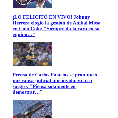
¡LO FELICITÓ EN VIVO! Johnny
Herrera elogió la gestión de Aníbal Mosa
en Colo Colo: "Siempre da la cara en su
equipo…"
Prensa de Carlos Palacios se pronunció
por causa judicial que involucra a su
suegro: "Piensa solamente en
demostrar…"