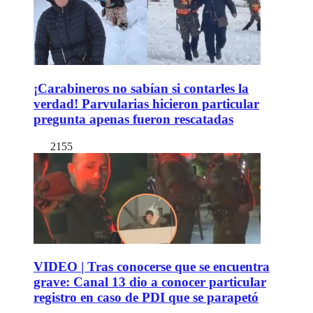
¡Carabineros no sabían si contarles la
verdad! Parvularias hicieron particular
pregunta apenas fueron rescatadas
2155
VIDEO | Tras conocerse que se encuentra
grave: Canal 13 dio a conocer particular
registro en caso de PDI que se parapetó