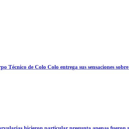
nico de Colo Colo entrega sus sensaciones sobre
arvularias hicieron particular pregunta apenas fueron 