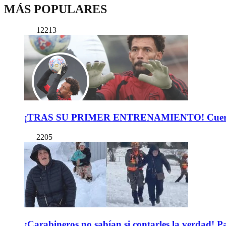
MÁS POPULARES
12213
¡TRAS SU PRIMER ENTRENAMIENTO! Cuerpo Téc
2205
¡Carabineros no sabían si contarles la verdad! P