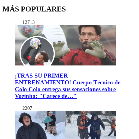
MÁS POPULARES
12713
¡TRAS SU PRIMER
ENTRENAMIENTO! Cuerpo Técnico de
Colo Colo entrega sus sensaciones sobre
Vozinha: "Carece de…"
2207