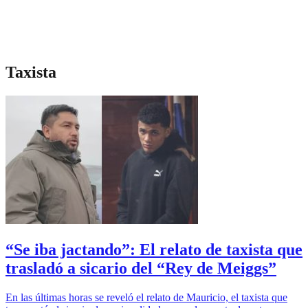
Taxista
“Se iba jactando”: El relato de taxista que
trasladó a sicario del “Rey de Meiggs”
En las últimas horas se reveló el relato de Mauricio, el taxista que