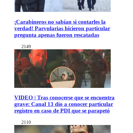
¡Carabineros no sabían si contarles la
verdad! Parvularias hicieron particular
pregunta apenas fueron rescatadas
2149
VIDEO | Tras conocerse que se encuentra
grave: Canal 13 dio a conocer particular
registro en caso de PDI que se parapetó
2110