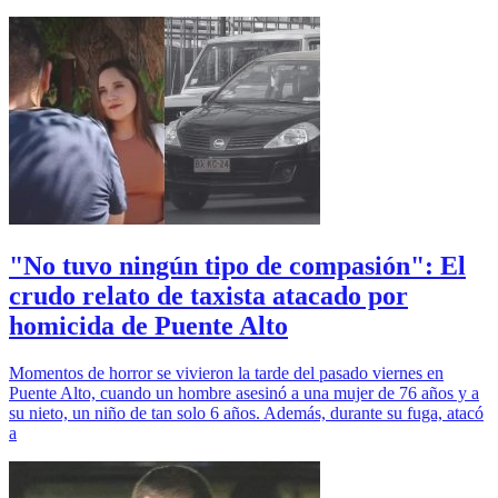
"No tuvo ningún tipo de compasión": El
crudo relato de taxista atacado por
homicida de Puente Alto
Momentos de horror se vivieron la tarde del pasado viernes en
Puente Alto, cuando un hombre asesinó a una mujer de 76 años y a
su nieto, un niño de tan solo 6 años. Además, durante su fuga, atacó
a