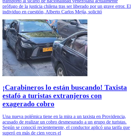
transportó al sicario de nacionalidad venezolana actualmente
prófugo de la justicia chilena tras ser liberado por un grave error. El
individuo en cuestión, Alberto Carlos Mejía, solicitó
¡Carabineros lo están buscando! Taxista
estafó a turistas extranjeros con
exagerado cobro
Una nueva polémica tiene en la mira a un taxista en Providencia,
acusado de realizar un cobro desmesurado a un grupo de turistas.
Según se conoció recientemente, el conductor aplicó una tarifa que
superó en más de cien veces el