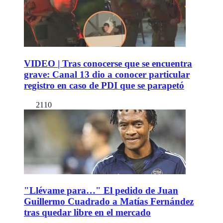
VIDEO | Tras conocerse que se encuentra
grave: Canal 13 dio a conocer particular
registro en caso de PDI que se parapetó
2110
"Llévame para…" El pedido de Juan
Guillermo Cuadrado a Matías Fernández
tras quedar libre en el mercado