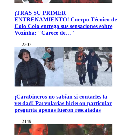
¡TRAS SU PRIMER
ENTRENAMIENTO! Cuerpo Técnico de
Colo Colo entrega sus sensaciones sobre
Vozinha: "Carece de…"
2207
¡Carabineros no sabían si contarles la
verdad! Parvularias hicieron particular
pregunta apenas fueron rescatadas
2149