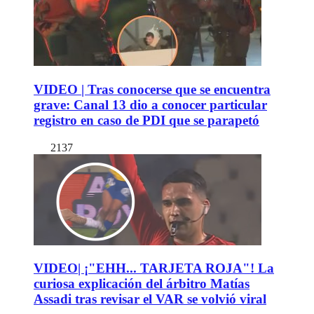
VIDEO | Tras conocerse que se encuentra
grave: Canal 13 dio a conocer particular
registro en caso de PDI que se parapetó
2137
VIDEO| ¡"EHH... TARJETA ROJA"! La
curiosa explicación del árbitro Matías
Assadi tras revisar el VAR se volvió viral