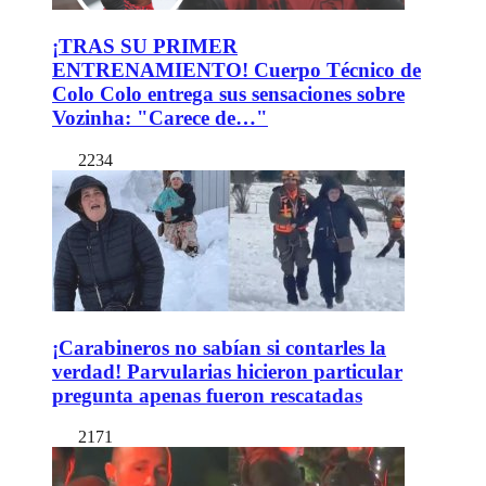
¡TRAS SU PRIMER
ENTRENAMIENTO! Cuerpo Técnico de
Colo Colo entrega sus sensaciones sobre
Vozinha: "Carece de…"
2234
¡Carabineros no sabían si contarles la
verdad! Parvularias hicieron particular
pregunta apenas fueron rescatadas
2171