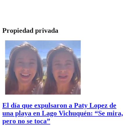
Propiedad privada
El día que expulsaron a Paty Lopez de
una playa en Lago Vichuquén: “Se mira,
pero no se toca”