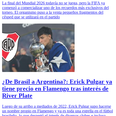
La final del Mundial 2026 todavía no se juega, pero la FIFA ya
comenzó a comercializar uno de los recuerdos más exclusivos del
torneo. El organismo puso a la venta pequeños fragmentos del
césped que se utilizará en el partido
¿De Brasil a Argentina?: Erick Pulgar ya
tiene precio en Flamengo tras interés de
River Plate
Luego de su arribo a mediados de 2022, Erick Pulgar supo hacerse
un nombre propio en Flamengo y ya es toda una estrella en el fútbol
brasileño, lo que despertó el interés de diversos clubes e incluso