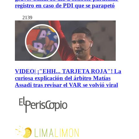
registro en caso de PDI que se parapetó
2139
VIDEO| ¡"EHH... TARJETA ROJA"! La
curiosa explicación del árbitro Matías
Assadi tras revisar el VAR se volvió viral