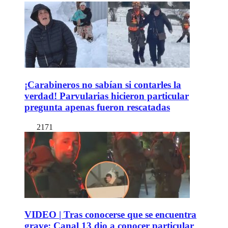
¡Carabineros no sabían si contarles la
verdad! Parvularias hicieron particular
pregunta apenas fueron rescatadas
2171
VIDEO | Tras conocerse que se encuentra
grave: Canal 13 dio a conocer particular