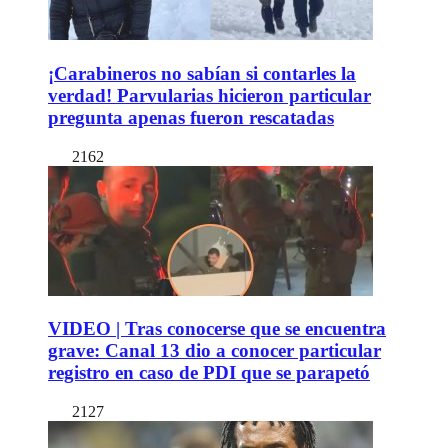
¡Carabineros no sabían si contarles la
verdad! Parvularias hicieron particular
pregunta apenas fueron rescatadas
2162
VIDEO | Tras conocerse que se encuentra
grave: Canal 13 dio a conocer particular
registro en caso de PDI que se parapetó
2127