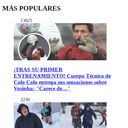
MÁS POPULARES
13825
¡TRAS SU PRIMER
ENTRENAMIENTO! Cuerpo Técnico de
Colo Colo entrega sus sensaciones sobre
Vozinha: "Carece de…"
2230