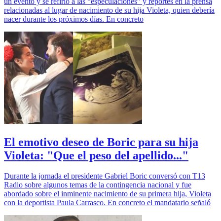
un evento y se refirió a las “especulaciones” y reportes en la prensa
relacionadas al lugar de nacimiento de su hija Violeta, quien debería
nacer durante los próximos días. En concreto
El emotivo deseo de Boric para su hija
Violeta: "Que el peso del apellido..."
Durante la jornada el presidente Gabriel Boric conversó con T13
Radio sobre algunos temas de la contingencia nacional y fue
abordado sobre el inminente nacimiento de su primera hija, Violeta
con la deportista Paula Carrasco. En concreto el mandatario señaló