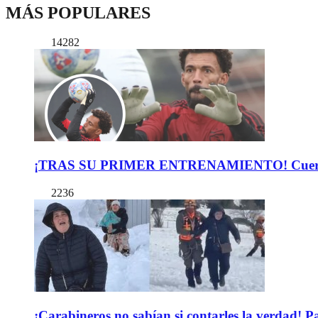
MÁS POPULARES
14282
¡TRAS SU PRIMER ENTRENAMIENTO! Cuerpo Téc
2236
¡Carabineros no sabían si contarles la verdad! P