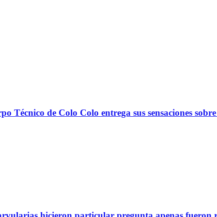
nico de Colo Colo entrega sus sensaciones sobre
arvularias hicieron particular pregunta apenas fueron 