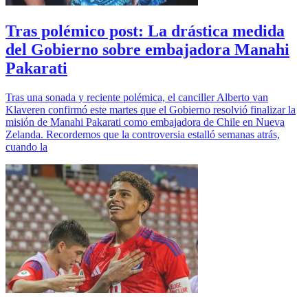
Tras polémico post: La drástica medida
del Gobierno sobre embajadora Manahi
Pakarati
Tras una sonada y reciente polémica, el canciller Alberto van
Klaveren confirmó este martes que el Gobierno resolvió finalizar la
misión de Manahi Pakarati como embajadora de Chile en Nueva
Zelanda. Recordemos que la controversia estalló semanas atrás,
cuando la