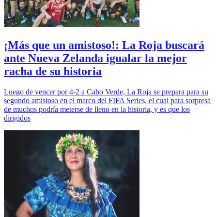
¡Más que un amistoso!: La Roja buscará
ante Nueva Zelanda igualar la mejor
racha de su historia
Luego de vencer por 4-2 a Cabo Verde, La Roja se prepara para su
segundo amistoso en el marco del FIFA Series, el cual para sorpresa
de muchos podría meterse de lleno en la historia, y es que los
dirigidos