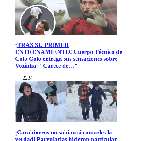
¡TRAS SU PRIMER
ENTRENAMIENTO! Cuerpo Técnico de
Colo Colo entrega sus sensaciones sobre
Vozinha: "Carece de…"
2234
¡Carabineros no sabían si contarles la
verdad! Parvularias hicieron particular