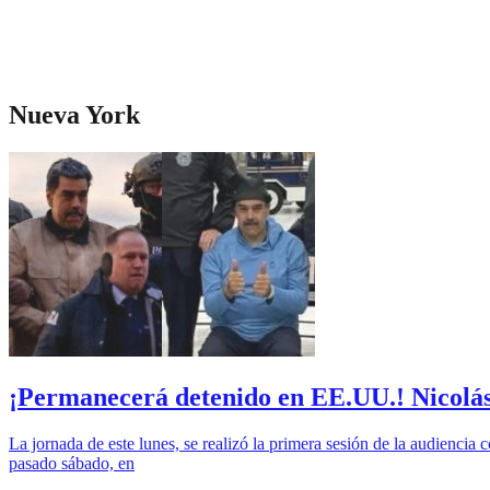
Nueva York
¡Permanecerá detenido en EE.UU.! Nicolás
La jornada de este lunes, se realizó la primera sesión de la audienci
pasado sábado, en