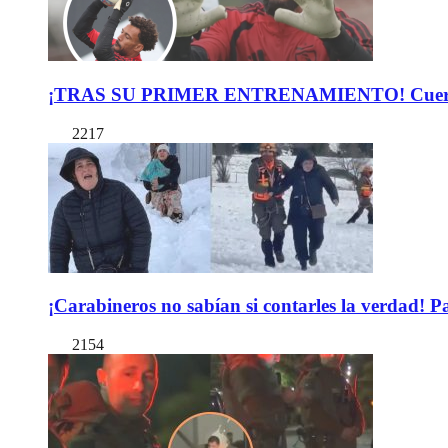
¡TRAS SU PRIMER ENTRENAMIENTO! Cuerpo Téc
2217
¡Carabineros no sabían si contarles la verdad! P
2154