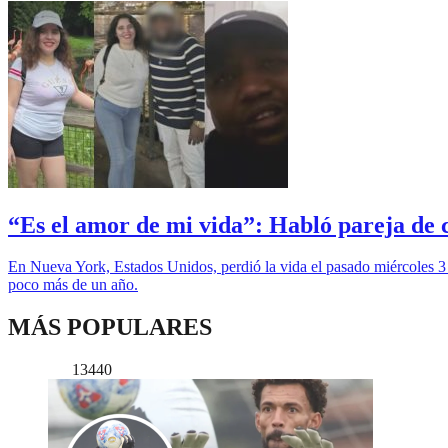
“Es el amor de mi vida”: Habló pareja de 
En Nueva York, Estados Unidos, perdió la vida el pasado miércoles 3 
poco más de un año.
MÁS POPULARES
13440