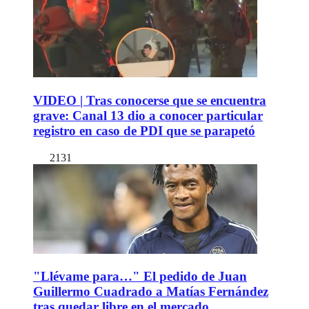
VIDEO | Tras conocerse que se encuentra
grave: Canal 13 dio a conocer particular
registro en caso de PDI que se parapetó
2131
"Llévame para…" El pedido de Juan
Guillermo Cuadrado a Matías Fernández
tras quedar libre en el mercado