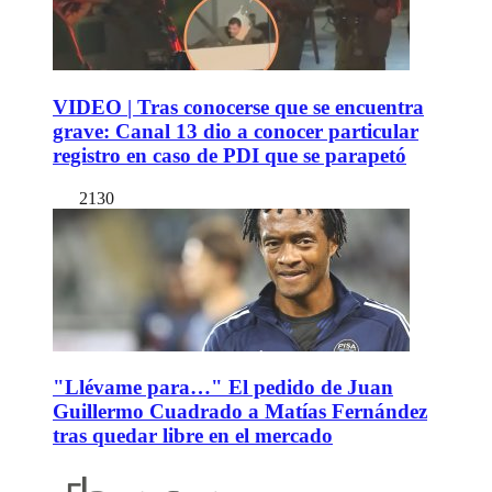
VIDEO | Tras conocerse que se encuentra
grave: Canal 13 dio a conocer particular
registro en caso de PDI que se parapetó
2130
"Llévame para…" El pedido de Juan
Guillermo Cuadrado a Matías Fernández
tras quedar libre en el mercado