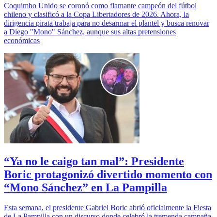
Coquimbo Unido se coronó como flamante campeón del fútbol
chileno y clasificó a la Copa Libertadores de 2026. Ahora, la
dirigencia pirata trabaja para no desarmar el plantel y busca renovar
a Diego "Mono" Sánchez, aunque sus altas pretensiones
económicas
“Ya no le caigo tan mal”: Presidente
Boric protagonizó divertido momento con
“Mono Sánchez” en La Pampilla
Esta semana, el presidente Gabriel Boric abrió oficialmente la Fiesta
de La Pampilla con un discurso donde celebró la tremenda campaña