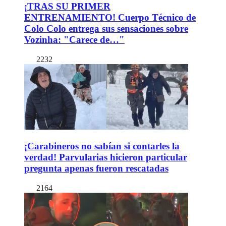
¡TRAS SU PRIMER
ENTRENAMIENTO! Cuerpo Técnico de
Colo Colo entrega sus sensaciones sobre
Vozinha: "Carece de…"
2232
¡Carabineros no sabían si contarles la
verdad! Parvularias hicieron particular
pregunta apenas fueron rescatadas
2164