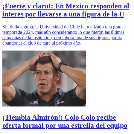
¡Fuerte y claro!: En México responden al
interés por llevarse a una figura de la U
Sin duda alguna, la Universidad de Chile ha realizado una gran
temporada 2024, más aún considerando lo que fueron las últimas
campañas de la institución, pero ahora una de sus figuras podría
abandonar el club de cara al próximo año,
¡Tiembla Almirón!: Colo Colo recibe
oferta formal por una estrella del equipo