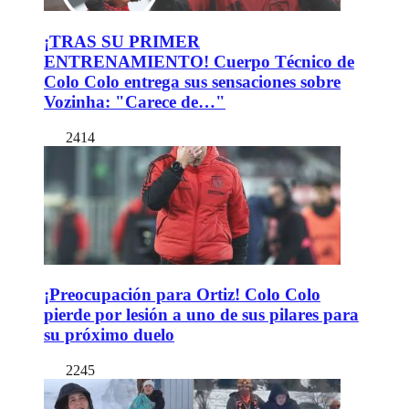
¡TRAS SU PRIMER
ENTRENAMIENTO! Cuerpo Técnico de
Colo Colo entrega sus sensaciones sobre
Vozinha: "Carece de…"
2414
¡Preocupación para Ortiz! Colo Colo
pierde por lesión a uno de sus pilares para
su próximo duelo
2245