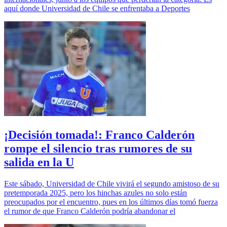
aquí donde Universidad de Chile se enfrentaba a Deportes
¡Decisión tomada!: Franco Calderón
rompe el silencio tras rumores de su
salida en la U
Este sábado, Universidad de Chile vivirá el segundo amistoso de su
pretemporada 2025, pero los hinchas azules no solo están
preocupados por el encuentro, pues en los últimos días tomó fuerza
el rumor de que Franco Calderón podría abandonar el