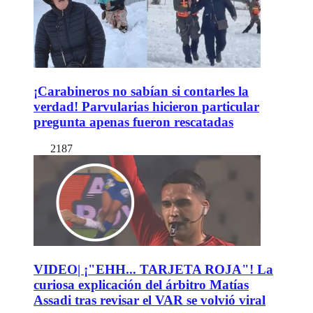
¡Carabineros no sabían si contarles la
verdad! Parvularias hicieron particular
pregunta apenas fueron rescatadas
2187
VIDEO| ¡"EHH... TARJETA ROJA"! La
curiosa explicación del árbitro Matías
Assadi tras revisar el VAR se volvió viral