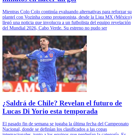
Mientras Colo Colo continúa evaluando alternativas para reforzar su
plantel con Vozinha como protagonista, desde la Liga MX (México)
llegó una noticia que involucra a un futbolista del equipo revelación
del Mundial 2026, Cabo Verde. Su estreno no pudo ser
¿Saldrá de Chile? Revelan el futuro de
Lucas Di Yorio esta temporada
El pasado fin de semana se jugaba la última fecha del Campeonato
Nacional, donde se definían los clasificados a las copas
internacionales, junto a los equipos que perderían la categoría. Es