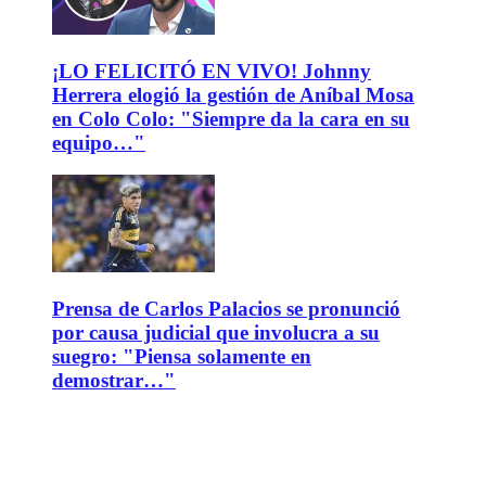
¡LO FELICITÓ EN VIVO! Johnny
Herrera elogió la gestión de Aníbal Mosa
en Colo Colo: "Siempre da la cara en su
equipo…"
Prensa de Carlos Palacios se pronunció
por causa judicial que involucra a su
suegro: "Piensa solamente en
demostrar…"