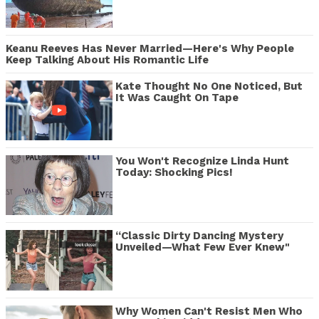
Keanu Reeves Has Never Married—Here's Why People
Keep Talking About His Romantic Life
Kate Thought No One Noticed, But
It Was Caught On Tape
You Won't Recognize Linda Hunt
Today: Shocking Pics!
“Classic Dirty Dancing Mystery
Unveiled—What Few Ever Knew"
Why Women Can't Resist Men Who