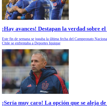
¡Hay avances! Destapan la verdad sobre el
Este fin de semana se jugaba la última fecha del Campeonato Nacional,
Chile se enfrentaba a Deportes Iquique
¡Sería muy caro! La opción que se aleja de