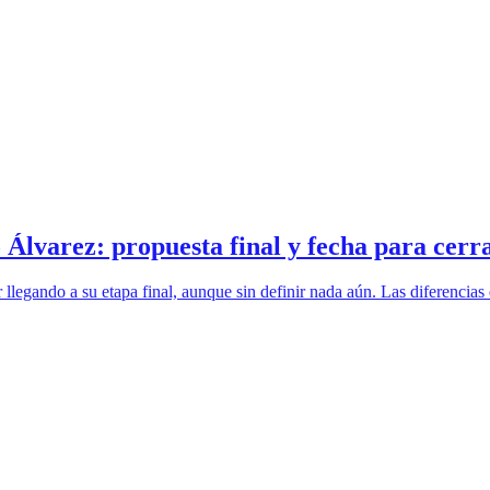
 Álvarez: propuesta final y fecha para cerr
legando a su etapa final, aunque sin definir nada aún. Las diferencias e