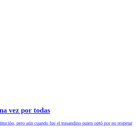
na vez por todas
itución, pero aún cuando fue el trasandino quien optó por no respetar