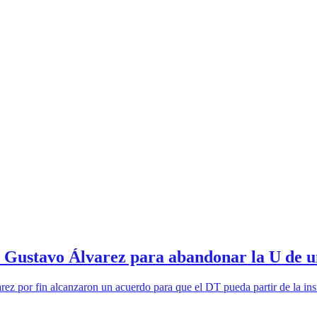
á Gustavo Álvarez para abandonar la U de u
z por fin alcanzaron un acuerdo para que el DT pueda partir de la inst