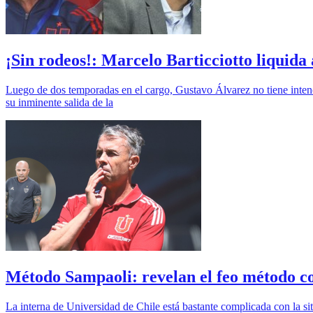
¡Sin rodeos!: Marcelo Barticciotto liquida
Luego de dos temporadas en el cargo, Gustavo Álvarez no tiene intenci
su inminente salida de la
Método Sampaoli: revelan el feo método con
La interna de Universidad de Chile está bastante complicada con la sit