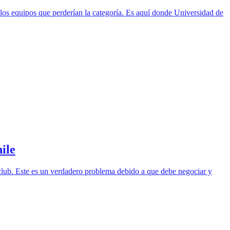
a los equipos que perderían la categoría. Es aquí donde Universidad de
ile
 club. Este es un verdadero problema debido a que debe negociar y