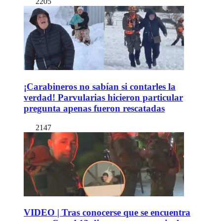
2205
¡Carabineros no sabían si contarles la
verdad! Parvularias hicieron particular
pregunta apenas fueron rescatadas
2147
VIDEO | Tras conocerse que se encuentra