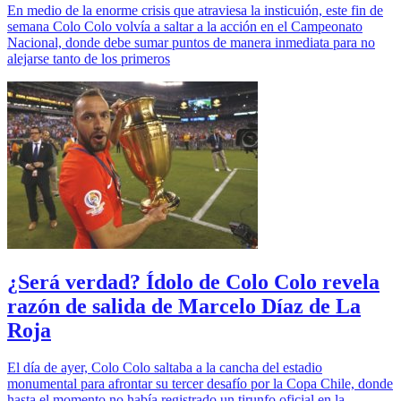
En medio de la enorme crisis que atraviesa la insticuión, este fin de
semana Colo Colo volvía a saltar a la acción en el Campeonato
Nacional, donde debe sumar puntos de manera inmediata para no
alejarse tanto de los primeros
¿Será verdad? Ídolo de Colo Colo revela
razón de salida de Marcelo Díaz de La
Roja
El día de ayer, Colo Colo saltaba a la cancha del estadio
monumental para afrontar su tercer desafío por la Copa Chile, donde
hasta el momento no había registrado un tirunfo oficial en la