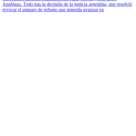
Apablaza. Todo tras la decisión de la justicia argentina, que resolvió
revocar el amparo de refugio que impedía avanzar en