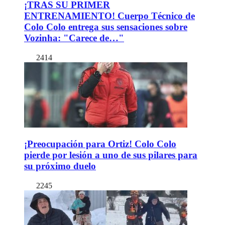
¡TRAS SU PRIMER
ENTRENAMIENTO! Cuerpo Técnico de
Colo Colo entrega sus sensaciones sobre
Vozinha: "Carece de…"
2414
¡Preocupación para Ortiz! Colo Colo
pierde por lesión a uno de sus pilares para
su próximo duelo
2245