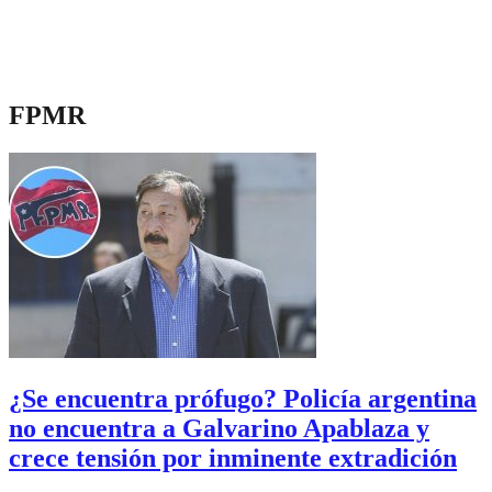
FPMR
¿Se encuentra prófugo? Policía argentina
no encuentra a Galvarino Apablaza y
crece tensión por inminente extradición