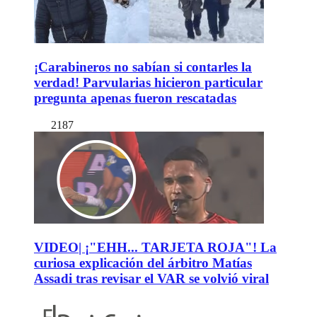
¡Carabineros no sabían si contarles la
verdad! Parvularias hicieron particular
pregunta apenas fueron rescatadas
2187
VIDEO| ¡"EHH... TARJETA ROJA"! La
curiosa explicación del árbitro Matías
Assadi tras revisar el VAR se volvió viral