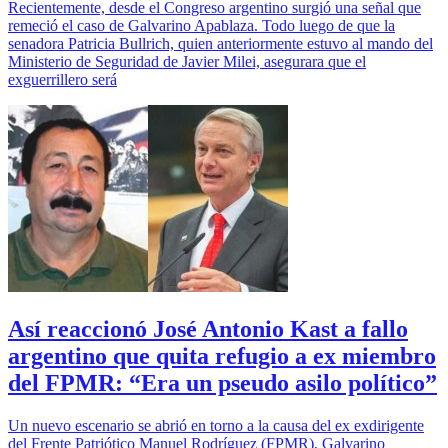
Recientemente, desde el Congreso argentino surgió una señal que
remeció el caso de Galvarino Apablaza. Todo luego de que la
senadora Patricia Bullrich, quien anteriormente estuvo al mando del
Ministerio de Seguridad de Javier Milei, asegurara que el
exguerrillero será
Así reaccionó José Antonio Kast a fallo
argentino que quita refugio a ex miembro
del FPMR: “Era un pseudo asilo político”
Un nuevo escenario se abrió en torno a la causa del ex exdirigente
del Frente Patriótico Manuel Rodríguez (FPMR), Galvarino