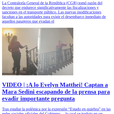
La Contraloría General de la República (CGR) tomó razón del
decreto que endurece significativamente las fiscalizaciones y
sanciones en el transporte público. Las nuevas modificaciones
facultan a las autoridades para exigir el desembarco inmediato de
aquellos pasajeros que evadan el
VIDEO | ¡A lo Evelyn Matthei! Captan a
Mara Sedini escapando de la prensa para
evadir importante pregunta
Tras estallar la polémica por la expresión “Estado en quiebra” en las
redes sociales oficiales del Gobierno —lo cual se tradujo en un