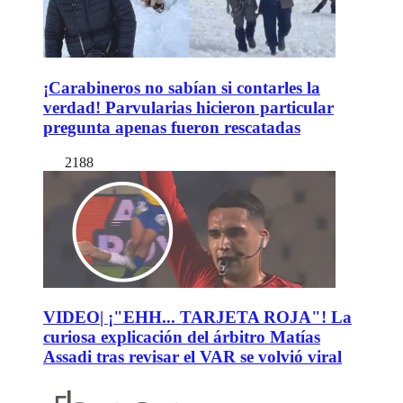
¡Carabineros no sabían si contarles la
verdad! Parvularias hicieron particular
pregunta apenas fueron rescatadas
2188
VIDEO| ¡"EHH... TARJETA ROJA"! La
curiosa explicación del árbitro Matías
Assadi tras revisar el VAR se volvió viral