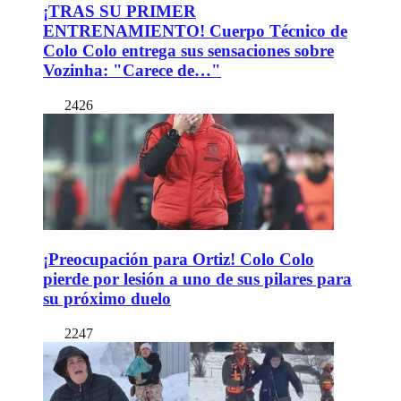
¡TRAS SU PRIMER
ENTRENAMIENTO! Cuerpo Técnico de
Colo Colo entrega sus sensaciones sobre
Vozinha: "Carece de…"
2426
¡Preocupación para Ortiz! Colo Colo
pierde por lesión a uno de sus pilares para
su próximo duelo
2247