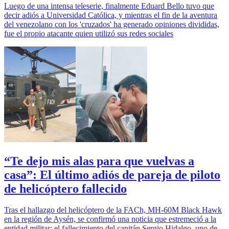
Luego de una intensa teleserie, finalmente Eduard Bello tuvo que
decir adiós a Universidad Católica, y mientras el fin de la aventura
del venezolano con los 'cruzados' ha generado opiniones divididas,
fue el propio atacante quien utilizó sus redes sociales
“Te dejo mis alas para que vuelvas a
casa”: El último adiós de pareja de piloto
de helicóptero fallecido
Tras el hallazgo del helicóptero de la FACh, MH-60M Black Hawk
en la región de Aysén, se confirmó una noticia que estremeció a la
entidad militar: el fallecimiento del capitán Sergio Hidalgo, uno de