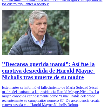
los cuatro tripulantes a bordo y
''Descansa querida mamá”: Así fue la
emotiva despedida de Harold Mayne-
Nicholls tras muerte de su madre
Este martes se informó el fallecimiento de María Soledad Sécul,
madre del aspirante a la presidencia Harold Mayne-Nicholls. La
mujer, conocida cariñosamente como “Lula”, había celebrado
recientemente su cumpleaños número 87. De ascendencia croata,
estuvo casada con Harold Mayne-Nicholls Bolton,