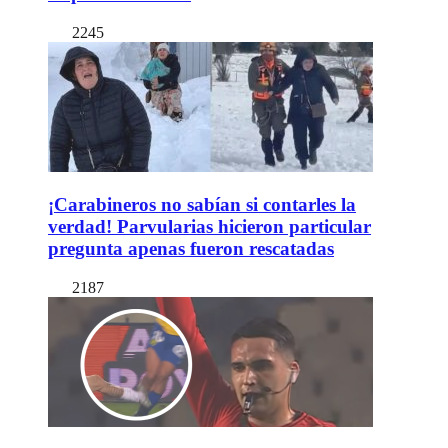
2245
¡Carabineros no sabían si contarles la
verdad! Parvularias hicieron particular
pregunta apenas fueron rescatadas
2187