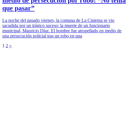
medio de persecución por robo: “No tenía
que pasar”
La noche del pasado viernes, la comuna de La Cisterna se vio
sacudida por un trágico suceso: la muerte de un funcionario
municipal, Mauricio Díaz. El hombre fue atropellado en medio de
una persecución policial tras un robo en una
1
2
»