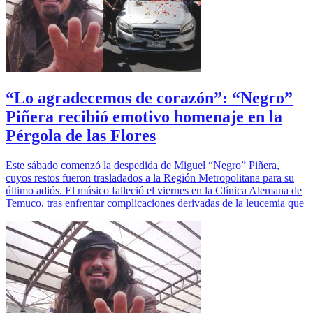
“Lo agradecemos de corazón”: “Negro”
Piñera recibió emotivo homenaje en la
Pérgola de las Flores
Este sábado comenzó la despedida de Miguel “Negro” Piñera,
cuyos restos fueron trasladados a la Región Metropolitana para su
último adiós. El músico falleció el viernes en la Clínica Alemana de
Temuco, tras enfrentar complicaciones derivadas de la leucemia que