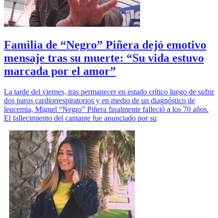
Familia de “Negro” Piñera dejó emotivo
mensaje tras su muerte: “Su vida estuvo
marcada por el amor”
La tarde del viernes, tras permanecer en estado crítico luego de sufrir
dos paros cardiorrespiratorios y en medio de un diagnóstico de
leucemia, Miguel “Negro” Piñera finalmente falleció a los 70 años.
El fallecimiento del cantante fue anunciado por su