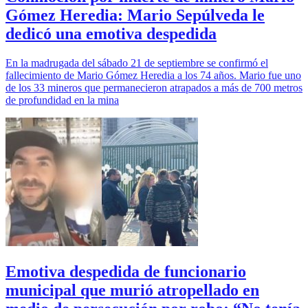
Gómez Heredia: Mario Sepúlveda le
dedicó una emotiva despedida
En la madrugada del sábado 21 de septiembre se confirmó el
fallecimiento de Mario Gómez Heredia a los 74 años. Mario fue uno
de los 33 mineros que permanecieron atrapados a más de 700 metros
de profundidad en la mina
Emotiva despedida de funcionario
municipal que murió atropellado en