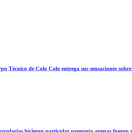
nico de Colo Colo entrega sus sensaciones sobre
arvularias hicieron particular pregunta apenas fueron 