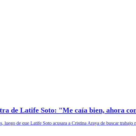
ra de Latife Soto: "Me caía bien, ahora com
s, luego de que Latife Soto acusara a Cristina Araya de buscar trabajo 