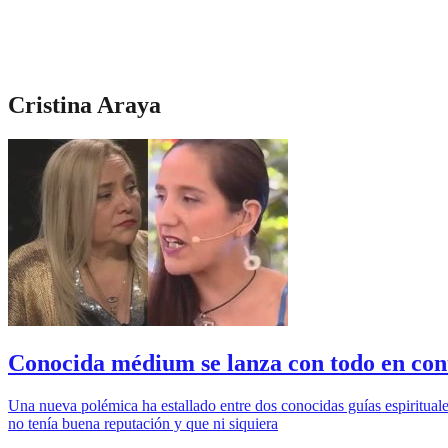
Cristina Araya
Conocida médium se lanza con todo en cont
Una nueva polémica ha estallado entre dos conocidas guías espirituale
no tenía buena reputación y que ni siquiera