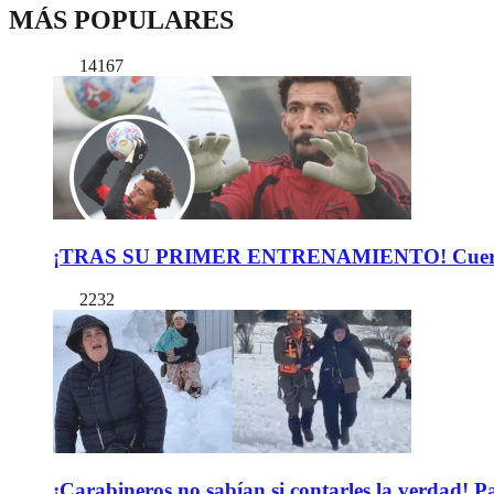
MÁS POPULARES
14167
¡TRAS SU PRIMER ENTRENAMIENTO! Cuerpo Téc
2232
¡Carabineros no sabían si contarles la verdad! P