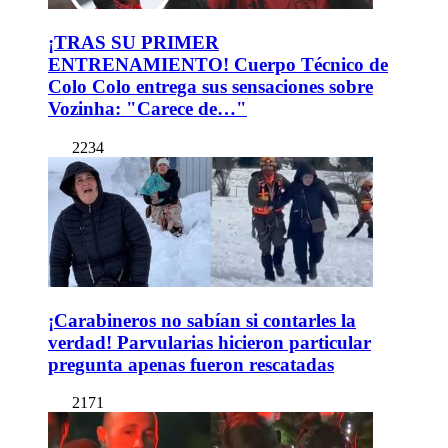
¡TRAS SU PRIMER
ENTRENAMIENTO! Cuerpo Técnico de
Colo Colo entrega sus sensaciones sobre
Vozinha: "Carece de…"
2234
¡Carabineros no sabían si contarles la
verdad! Parvularias hicieron particular
pregunta apenas fueron rescatadas
2171