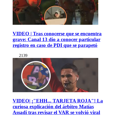
VIDEO | Tras conocerse que se encuentra
grave: Canal 13 dio a conocer particular
registro en caso de PDI que se parapetó
2139
VIDEO| ¡"EHH... TARJETA ROJA"! La
curiosa explicación del árbitro Matías
Assadi tras revisar el VAR se volvió viral