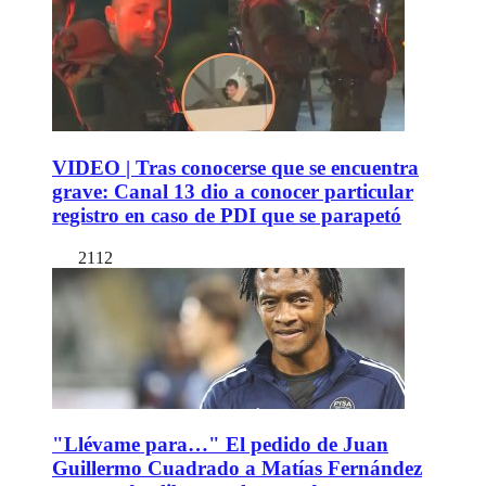
VIDEO | Tras conocerse que se encuentra
grave: Canal 13 dio a conocer particular
registro en caso de PDI que se parapetó
2112
"Llévame para…" El pedido de Juan
Guillermo Cuadrado a Matías Fernández