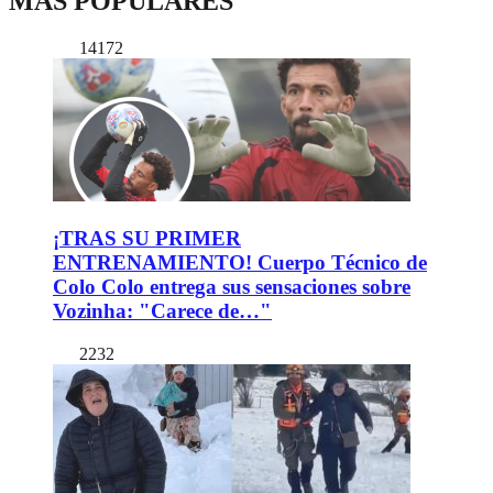
MÁS POPULARES
14172
¡TRAS SU PRIMER
ENTRENAMIENTO! Cuerpo Técnico de
Colo Colo entrega sus sensaciones sobre
Vozinha: "Carece de…"
2232