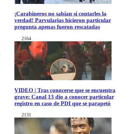
¡Carabineros no sabían si contarles la
verdad! Parvularias hicieron particular
pregunta apenas fueron rescatadas
2164
VIDEO | Tras conocerse que se encuentra
grave: Canal 13 dio a conocer particular
registro en caso de PDI que se parapetó
2131