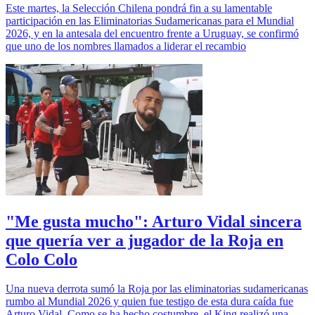
Este martes, la Selección Chilena pondrá fin a su lamentable
participación en las Eliminatorias Sudamericanas para el Mundial
2026, y en la antesala del encuentro frente a Uruguay, se confirmó
que uno de los nombres llamados a liderar el recambio
"Me gusta mucho": Arturo Vidal sincera
que quería ver a jugador de la Roja en
Colo Colo
Una nueva derrota sumó la Roja por las eliminatorias sudamericanas
rumbo al Mundial 2026 y quien fue testigo de esta dura caída fue
Arturo Vidal. Como se ha hecho costumbre, el King realizó una