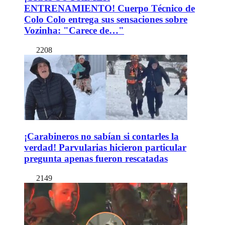
ENTRENAMIENTO! Cuerpo Técnico de
Colo Colo entrega sus sensaciones sobre
Vozinha: "Carece de…"
2208
¡Carabineros no sabían si contarles la
verdad! Parvularias hicieron particular
pregunta apenas fueron rescatadas
2149