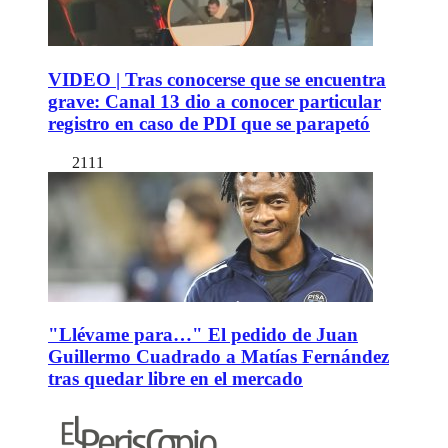
VIDEO | Tras conocerse que se encuentra
grave: Canal 13 dio a conocer particular
registro en caso de PDI que se parapetó
2111
"Llévame para…" El pedido de Juan
Guillermo Cuadrado a Matías Fernández
tras quedar libre en el mercado