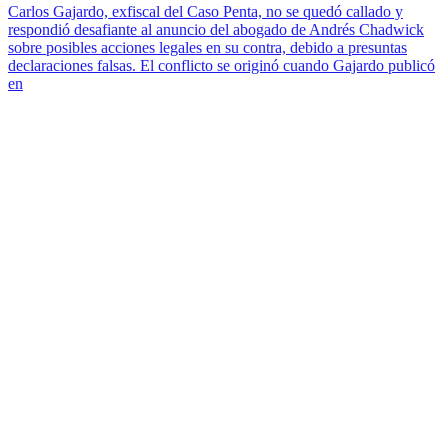
Carlos Gajardo, exfiscal del Caso Penta, no se quedó callado y
respondió desafiante al anuncio del abogado de Andrés Chadwick
sobre posibles acciones legales en su contra, debido a presuntas
declaraciones falsas. El conflicto se originó cuando Gajardo publicó
en