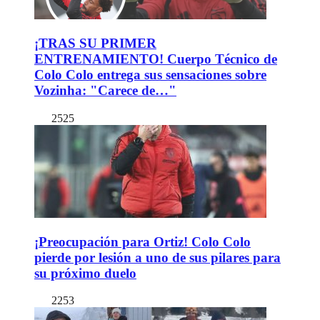
¡TRAS SU PRIMER
ENTRENAMIENTO! Cuerpo Técnico de
Colo Colo entrega sus sensaciones sobre
Vozinha: "Carece de…"
2525
¡Preocupación para Ortiz! Colo Colo
pierde por lesión a uno de sus pilares para
su próximo duelo
2253