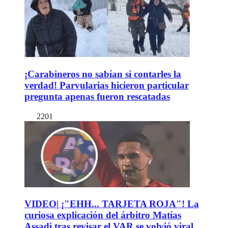
¡Carabineros no sabían si contarles la
verdad! Parvularias hicieron particular
pregunta apenas fueron rescatadas
2201
VIDEO| ¡"EHH... TARJETA ROJA"! La
curiosa explicación del árbitro Matías
Assadi tras revisar el VAR se volvió viral