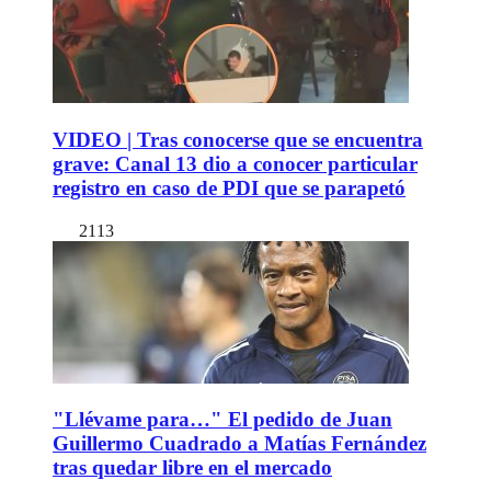
VIDEO | Tras conocerse que se encuentra
grave: Canal 13 dio a conocer particular
registro en caso de PDI que se parapetó
2113
"Llévame para…" El pedido de Juan
Guillermo Cuadrado a Matías Fernández
tras quedar libre en el mercado