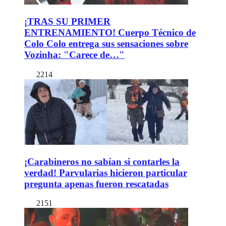
¡TRAS SU PRIMER
ENTRENAMIENTO! Cuerpo Técnico de
Colo Colo entrega sus sensaciones sobre
Vozinha: "Carece de…"
2214
¡Carabineros no sabían si contarles la
verdad! Parvularias hicieron particular
pregunta apenas fueron rescatadas
2151