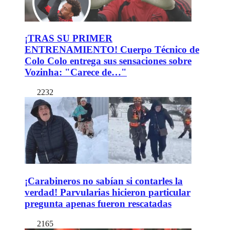
¡TRAS SU PRIMER
ENTRENAMIENTO! Cuerpo Técnico de
Colo Colo entrega sus sensaciones sobre
Vozinha: "Carece de…"
2232
¡Carabineros no sabían si contarles la
verdad! Parvularias hicieron particular
pregunta apenas fueron rescatadas
2165