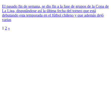
El pasado fin de semana, se dio fin a la fase de grupos de la Copa de
La Liga, disputándose así la última fecha del torneo que está
debutando esta temporada en el fútbol chileno y que además dejó
varias
1
2
»