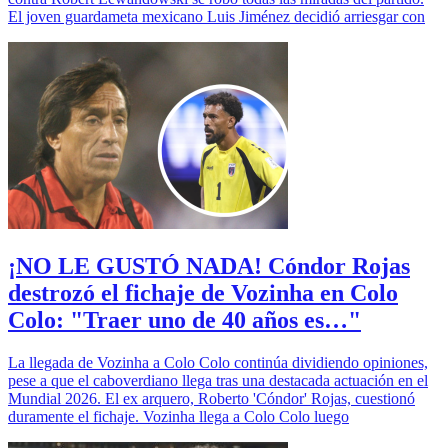
El joven guardameta mexicano Luis Jiménez decidió arriesgar con
¡NO LE GUSTÓ NADA! Cóndor Rojas
destrozó el fichaje de Vozinha en Colo
Colo: "Traer uno de 40 años es…"
La llegada de Vozinha a Colo Colo continúa dividiendo opiniones,
pese a que el caboverdiano llega tras una destacada actuación en el
Mundial 2026. El ex arquero, Roberto 'Cóndor' Rojas, cuestionó
duramente el fichaje. Vozinha llega a Colo Colo luego