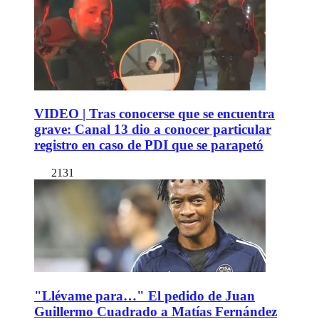
VIDEO | Tras conocerse que se encuentra
grave: Canal 13 dio a conocer particular
registro en caso de PDI que se parapetó
2131
"Llévame para…" El pedido de Juan
Guillermo Cuadrado a Matías Fernández