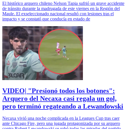
El histórico arquero chileno Nelson Tapia sufrió un grave accidente
de tránsito durante la madrugada de este viernes en la Región del
Maule. El exseleccionado nacional resultó con lesiones tras el
impacto y se constató que conducía en estado de
VIDEO| "Presionó todos los botones":
Arquero del Necaxa casi regala un gol,
pero terminó regateando a Lewandowski
Necaxa vivió una noche complicada en la Leagues Cup tras caer
ante Chicago Fire, pero una jugada protagonizada por su arquero
contra Robert Lewandowski se robó todas las miradas del partido.