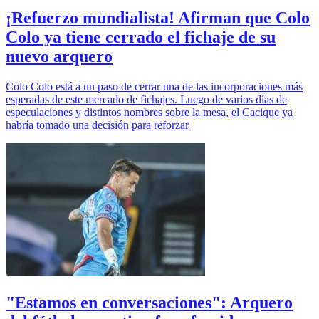
¡Refuerzo mundialista! Afirman que Colo
Colo ya tiene cerrado el fichaje de su
nuevo arquero
Colo Colo está a un paso de cerrar una de las incorporaciones más
esperadas de este mercado de fichajes. Luego de varios días de
especulaciones y distintos nombres sobre la mesa, el Cacique ya
habría tomado una decisión para reforzar
"Estamos en conversaciones": Arquero