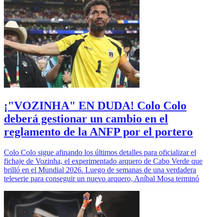
¡"VOZINHA" EN DUDA! Colo Colo
deberá gestionar un cambio en el
reglamento de la ANFP por el portero
Colo Colo sigue afinando los últimos detalles para oficializar el
fichaje de Vozinha, el experimentado arquero de Cabo Verde que
brilló en el Mundial 2026. Luego de semanas de una verdadera
teleserie para conseguir un nuevo arquero, Aníbal Mosa terminó