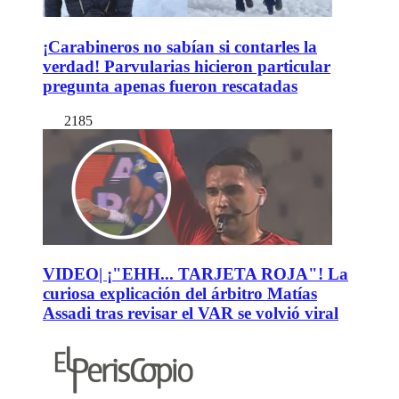
¡Carabineros no sabían si contarles la
verdad! Parvularias hicieron particular
pregunta apenas fueron rescatadas
2185
VIDEO| ¡"EHH... TARJETA ROJA"! La
curiosa explicación del árbitro Matías
Assadi tras revisar el VAR se volvió viral