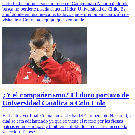
Colo Colo continúa su camino en el Campeonato Nacional, donde
busca no perderle pisada al actual líder, Universidad de Chile. Es
aquí donde en una nueva fecha tuvo que enfrentar en condición de
visitante a Cobreloa, equipo que siempre le
¿Y el compañerismo? El duro portazo de
Universidad Católica a Colo Colo
El día de ayer finalizó una nueva fecha del Campeonato Nacional, la
cuál se está adelantando ya que se viene el receso por las fiestas
patrias en nuestro país y también la doble fecha clasificatoria de la
selección. En ese