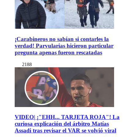
¡Carabineros no sabían si contarles la
verdad! Parvularias hicieron particular
pregunta apenas fueron rescatadas
2188
VIDEO| ¡"EHH... TARJETA ROJA"! La
curiosa explicación del árbitro Matías
Assadi tras revisar el VAR se volvió viral