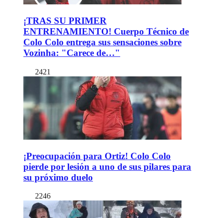
¡TRAS SU PRIMER
ENTRENAMIENTO! Cuerpo Técnico de
Colo Colo entrega sus sensaciones sobre
Vozinha: "Carece de…"
2421
¡Preocupación para Ortiz! Colo Colo
pierde por lesión a uno de sus pilares para
su próximo duelo
2246