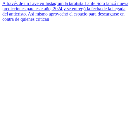
A través de un Live en Instagram la tarotista Latife Soto lanzó nueva
predicciones para este año, 2024 y se entregó la fecha de la llegada
del anticristo. Así mismo aprovechó el espacio para descargarse en
contra de quienes critican