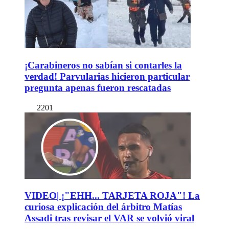
¡Carabineros no sabían si contarles la
verdad! Parvularias hicieron particular
pregunta apenas fueron rescatadas
2201
VIDEO| ¡"EHH... TARJETA ROJA"! La
curiosa explicación del árbitro Matías
Assadi tras revisar el VAR se volvió viral