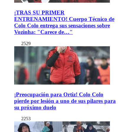
¡TRAS SU PRIMER
ENTRENAMIENTO! Cuerpo Técnico de
Colo Colo entrega sus sensaciones sobre
Vozinha: "Carece de…"
2529
¡Preocupación para Ortiz! Colo Colo
pierde por lesión a uno de sus pilares para
su próximo duelo
2253