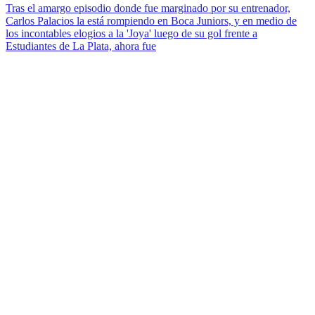
Tras el amargo episodio donde fue marginado por su entrenador,
Carlos Palacios la está rompiendo en Boca Juniors, y en medio de
los incontables elogios a la 'Joya' luego de su gol frente a
Estudiantes de La Plata, ahora fue