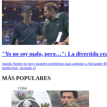
"Yo no soy malo, pero…": La divertida rea
Jannik Sinner no tuvo grandes problemas para aplastar a Alexander Bubl
indiferente, incluido el
MÁS POPULARES
13564