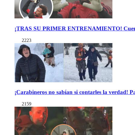
¡TRAS SU PRIMER ENTRENAMIENTO! Cuerpo Téc
2223
¡Carabineros no sabían si contarles la verdad! P
2159